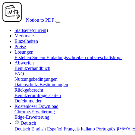
Notion to PDF
Startseite
(current)
Merkmale
Einzelheiten
Preise
Lösungen
Erstellen Sie ein Einladungsschreiben mit Geschäftskopf
Abwerfen
Benutzerhandbuch
FAQ
Nutzungsbedingungen
Datenschutz-Bestimmungen
Rückgaberecht
Benutzerumfrage starten
Defekt melden
Kostenloser Download
Chrome-Erweiterung
Edge-Erweiterung
Deutsch
Deutsch
English
Español
Français
Italiano
Português
한국어